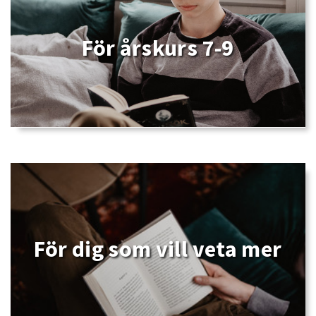
För årskurs 7-9
För dig som vill veta mer