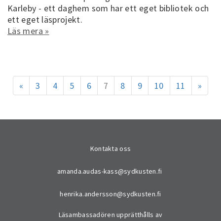
Karleby - ett daghem som har ett eget bibliotek och
ett eget läsprojekt.
Läs mera »
«
3
4
5
6
7
8
9
10
11
»
Kontakta oss
amanda.audas-kass@sydkusten.fi
henrika.andersson@sydkusten.fi
Läsambassadören upprätthålls av