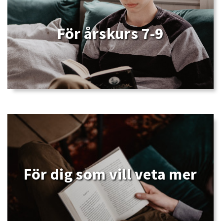
För årskurs 7-9
För dig som vill veta mer