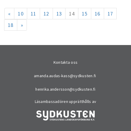
«
10
11
12
13
14
15
16
17
18
»
Kontakta oss
amanda.audas-kass@sydkusten.fi
henrika.andersson@sydkusten.fi
Läsambassadören upprätthålls av