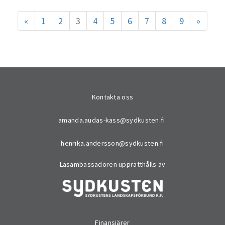
«
1
2
3
4
5
6
7
8
9
»
Kontakta oss
amanda.audas-kass@sydkusten.fi
henrika.andersson@sydkusten.fi
Läsambassadören upprätthålls av
Finansiärer