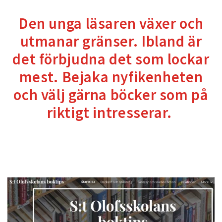
Den unga läsaren växer och
utmanar gränser. Ibland är
det förbjudna det som lockar
mest. Bejaka nyfikenheten
och välj gärna böcker som på
riktigt intresserar.