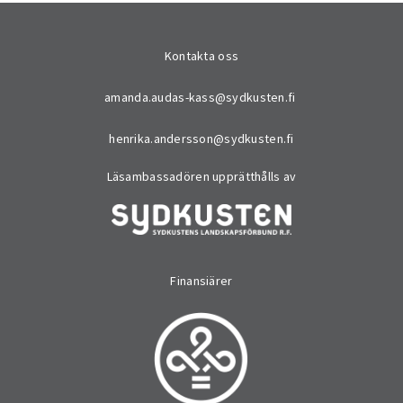
Kontakta oss
amanda.audas-kass@sydkusten.fi
henrika.andersson@sydkusten.fi
Läsambassadören upprätthålls av
Finansiärer