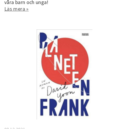
våra barn och unga!
Läs mera »