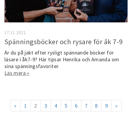
17.11.2021
Spänningsböcker och rysare för åk 7-9
Är du på jakt efter rysligt spännande böcker för
läsare i åk7-9? Här tipsar Henrika och Amanda om
sina spänningsfavoriter.
Läs mera »
«
1
2
3
4
5
6
7
8
9
»