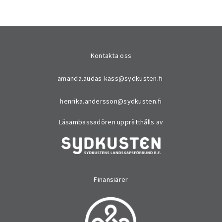
Kontakta oss
amanda.audas-kass@sydkusten.fi
henrika.andersson@sydkusten.fi
Läsambassadören upprätthålls av
Finansiärer