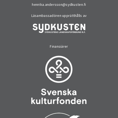
henrika.andersson@sydkusten.fi
Läsambassadören upprätthålls av
Finansiärer