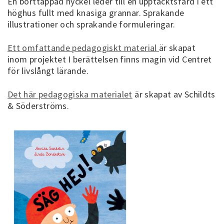
En borttappad nyckel leder till en upptäcktsfärd i ett
höghus fullt med knasiga grannar. Sprakande
illustrationer och sprakande formuleringar.
Ett omfattande pedagogiskt material
är skapat
inom projektet I berättelsen finns magin vid Centret
för livslångt lärande.
Det här pedagogiska materialet
är skapat av Schildts
& Söderströms.