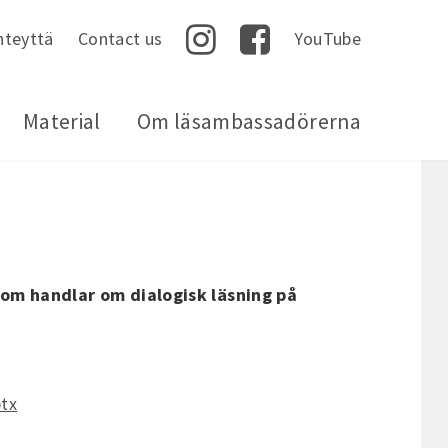
hteyttä
Contact us
YouTube
Instagram
Facebook
Material
Om läsambassadörerna
som handlar om dialogisk läsning på
tx