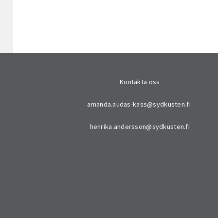
Kontakta oss
amanda.audas-kass@sydkusten.fi
henrika.andersson@sydkusten.fi