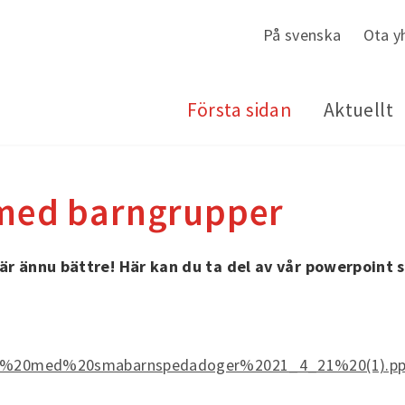
På svenska
Ota y
Första sidan
Aktuellt
 med barngrupper
 är ännu bättre! Här kan du ta del av vår powerpoint 
sning%20med%20smabarnspedadoger%2021_4_21%20(1).pp