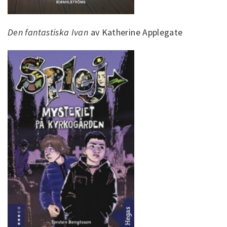
Den fantastiska Ivan
av Katherine Applegate