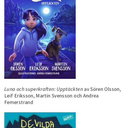
Luna och superkraften: Upptäckten
av Sören Olsson,
Leif Eriksson, Martin Svensson och Andrea
Femerstrand