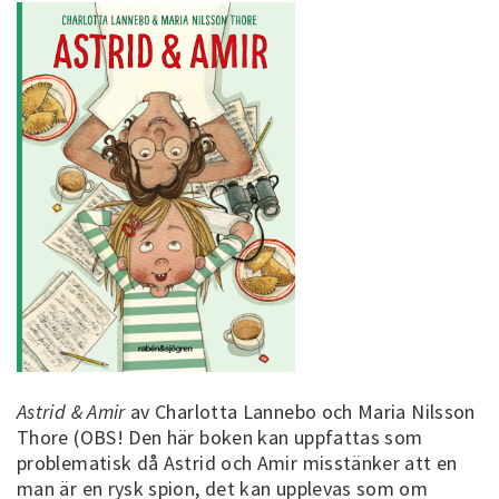
Astrid & Amir
av Charlotta Lannebo och Maria Nilsson
Thore (OBS! Den här boken kan uppfattas som
problematisk då Astrid och Amir misstänker att en
man är en rysk spion, det kan upplevas som om