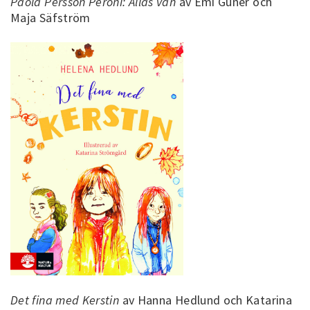
Paola Persson Peroni: Allas vän
av Emi Guner och
Maja Säfström
Det fina med Kerstin
av Hanna Hedlund och Katarina