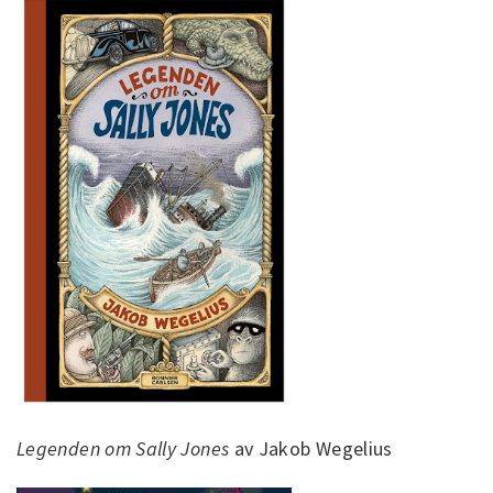
Legenden om Sally Jones
av Jakob Wegelius