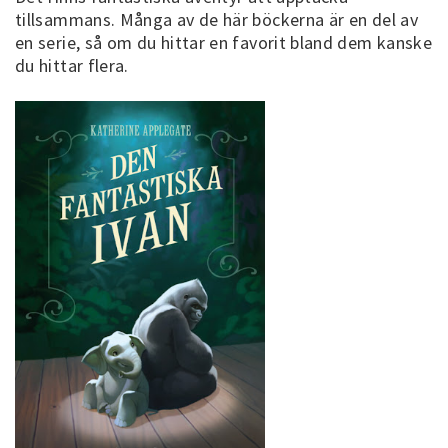
tillsammans. Många av de här böckerna är en del av
en serie, så om du hittar en favorit bland dem kanske
du hittar flera.