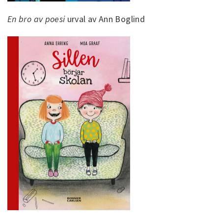
En bro av poesi
urval av Ann Boglind