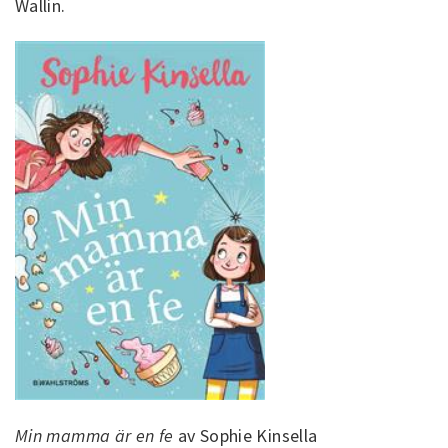
Wallin.
Min mamma är en fe
av Sophie Kinsella