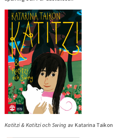
Katitzi & Katitzi och Swing
av Katarina Taikon