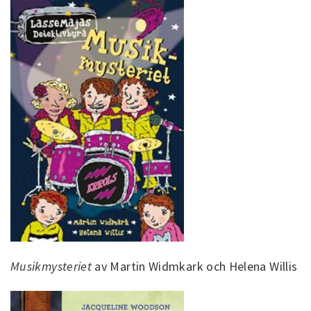
Musikmysteriet
av Martin Widmkark och Helena Willis