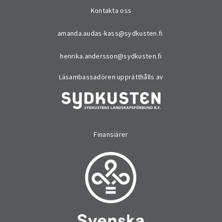
Kontakta oss
amanda.audas-kass@sydkusten.fi
henrika.andersson@sydkusten.fi
Läsambassadören upprätthålls av
Finansiärer