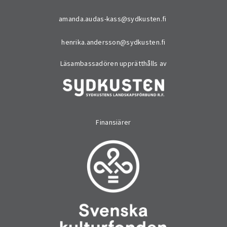
amanda.audas-kass@sydkusten.fi
henrika.andersson@sydkusten.fi
Läsambassadören upprätthålls av
Finansiärer