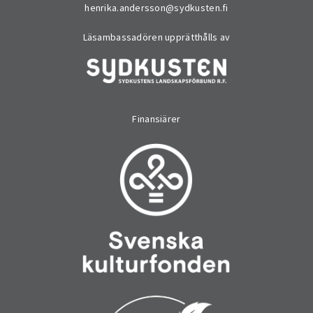
henrika.andersson@sydkusten.fi
Läsambassadören upprätthålls av
Finansiärer