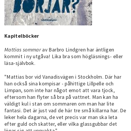
Kapitelböcker
Mattias sommar
av Barbro Lindgren har äntligen
kommit i ny utgåva! Lika bra som högläsnings- eller
läsa-självbok.
"Mattias bor vid Vanadisvägen i Stockholm. Där har
han också sina kompisar - påhittige Lillpelle och
Limpan, som inte har något emot att vara tjock,
eftersom han flyter så bra på vattnet. Man kan ha
väldigt kul i stan om sommaren om man har lite
fantasi. Det är just vad de här tre små killarna har. De
leker hela dagarna, de vet precis var man ska leta
efter guld och skatter, eller vilka glassgubbar det
lönar sig att uppvakta."