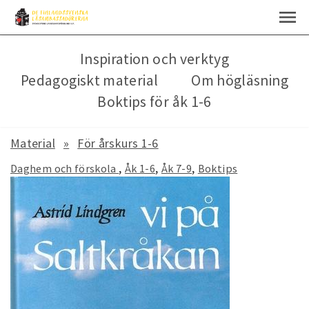
Inspiration och verktyg
Pedagogiskt material
Om högläsning
Boktips för åk 1-6
Material
För årskurs 1-6
Daghem och förskola
Åk 1-6
Åk 7-9
Boktips