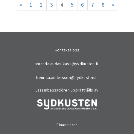
«
1
2
3
4
5
6
7
8
»
Kontakta oss
amanda.audas-kass@sydkusten.fi
henrika.andersson@sydkusten.fi
Läsambassadören upprätthålls av
Finansiärer