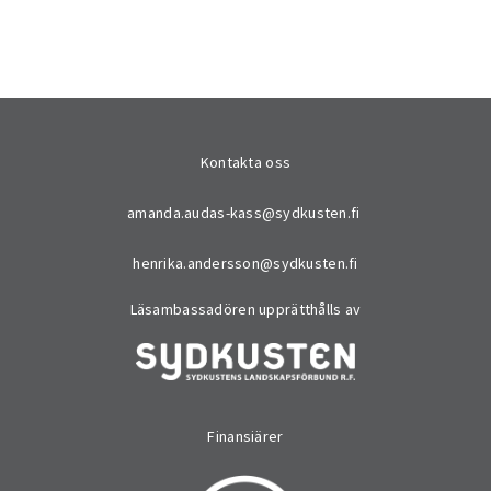
Kontakta oss
amanda.audas-kass@sydkusten.fi
henrika.andersson@sydkusten.fi
Läsambassadören upprätthålls av
Finansiärer