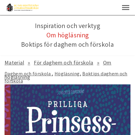
Inspiration och verktyg
Om högläsning
Boktips för daghem och förskola
Material
För daghem och förskola
Om
Daghem och förskola
Högläsning
Boktips daghem och
högläsning
förskola