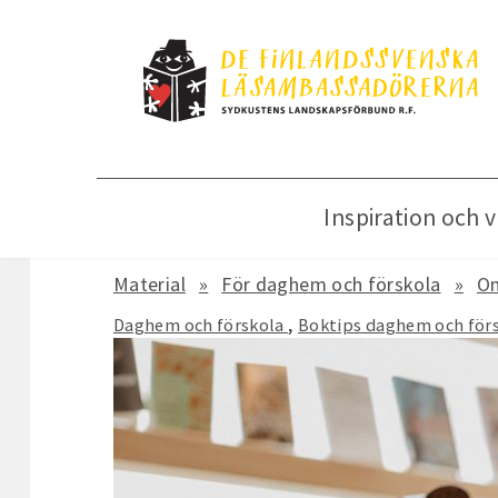
Inspiration och 
Material
För daghem och förskola
Om
Daghem och förskola
Boktips daghem och för