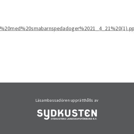
sning%20med%20smabarnspedadoger%2021_4_21%20(1).pp
Läsambassadören upprätthålls av