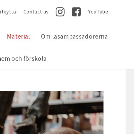
hteyttä
Contact us
YouTube
Instagram
Facebook
Material
Om läsambassadörerna
hem och förskola