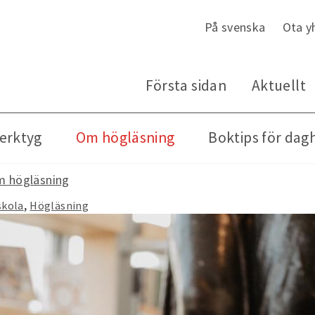
På svenska
Ota y
Första sidan
Aktuellt
verktyg
Om högläsning
Boktips för dag
 högläsning
skola
Högläsning