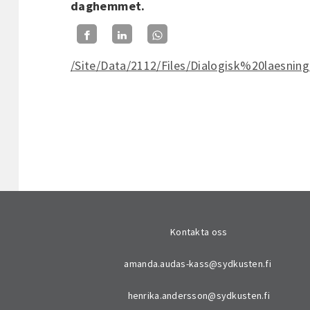
daghemmet.
/Site/Data/2112/Files/Dialogisk%20lae
Kontakta oss
amanda.audas-kass@sydkusten.fi
henrika.andersson@sydkusten.fi