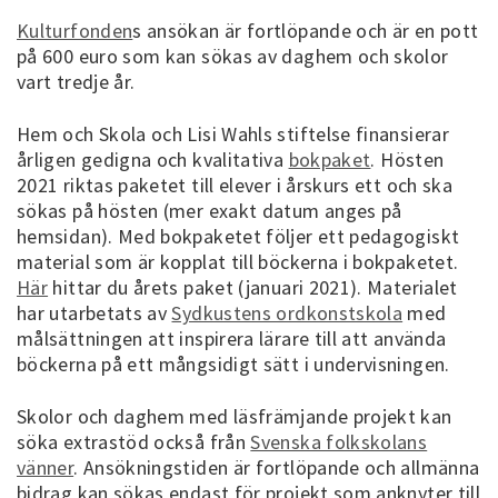
Kulturfonden
s ansökan är fortlöpande och är en pott
på 600 euro som kan sökas av daghem och skolor
vart tredje år.
Hem och Skola och Lisi Wahls stiftelse finansierar
årligen gedigna och kvalitativa
bokpaket
. Hösten
2021 riktas paketet till elever i årskurs ett och ska
sökas på hösten (mer exakt datum anges på
hemsidan). Med bokpaketet följer ett pedagogiskt
material som är kopplat till böckerna i bokpaketet.
Här
hittar du årets paket (januari 2021). Materialet
har utarbetats av
Sydkustens ordkonstskola
med
målsättningen att inspirera lärare till att använda
böckerna på ett mångsidigt sätt i undervisningen.
Skolor och daghem med läsfrämjande projekt kan
söka extrastöd också från
Svenska folkskolans
vänner
. Ansökningstiden är fortlöpande och allmänna
bidrag kan sökas endast för projekt som anknyter till