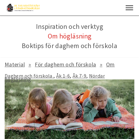
Inspiration och verktyg
Om högläsning
Boktips för daghem och förskola
Material
För daghem och förskola
Om
Daghem och förskola
Åk 1-6
Åk 7-9
Nördar
högläsning