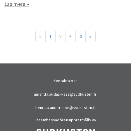
Läs mera »
«
1
2
3
4
»
Kontakta oss
amanda.audas-kass@sydkusten.fi
henrika.andersson@sydkusten.fi
Läsambassadören upprätthålls av