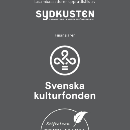
Läsambassadören upprätthålls av
Finansiärer