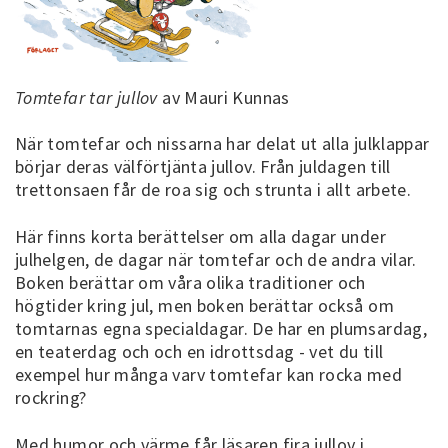
Tomtefar tar jullov
av Mauri Kunnas
När tomtefar och nissarna har delat ut alla julklappar
börjar deras välförtjänta jullov. Från juldagen till
trettonsaen får de roa sig och strunta i allt arbete.
Här finns korta berättelser om alla dagar under
julhelgen, de dagar när tomtefar och de andra vilar.
Boken berättar om våra olika traditioner och
högtider kring jul, men boken berättar också om
tomtarnas egna specialdagar. De har en plumsardag,
en teaterdag och och en idrottsdag - vet du till
exempel hur många varv tomtefar kan rocka med
rockring?
Med humor och värme får läsaren fira jullov i