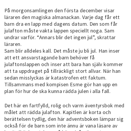
På morgonsamlingen den första december visar
läraren den magiska almanackan. Varje dag får ett
barn dra en lapp med dagens datum. Den som får
julafton måste vakta lappen speciellt noga. Sam
undrar varför. “Annars blir det ingen jul”, skrattar
läraren.
Sam blir alldeles kall. Det måste ju bli jul. Han inser
att ett ansvarstagande barn behöver få
julaftonslappen och inser att bara han själv kommer
att ta uppdraget på tillräckligt stort allvar. När han
sedan misslyckas är katastrofen ett faktum.
Tillsammans med kompisen Esme gör han upp en
plan för hur de ska kunna rädda julen i alla fall.
Det här en fartfylld, rolig och varm äventyrsbok med
målet att rädda julafton. Kapitlen är korta och
berättelsen tydlig, den här adventsboken lämpar sig
också för de barn som inte ännu är vana läsare av