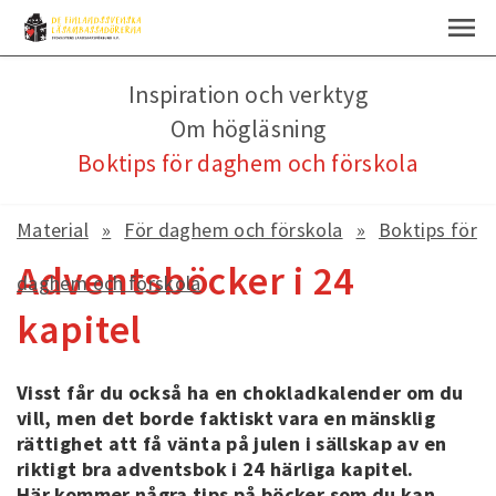
Inspiration och verktyg
Om högläsning
Boktips för daghem och förskola
Material
För daghem och förskola
Boktips för
Adventsböcker i 24
daghem och förskola
kapitel
Visst får du också ha en chokladkalender om du
vill, men det borde faktiskt vara en mänsklig
rättighet att få vänta på julen i sällskap av en
riktigt bra adventsbok i 24 härliga kapitel.
Här kommer några tips på böcker som du kan