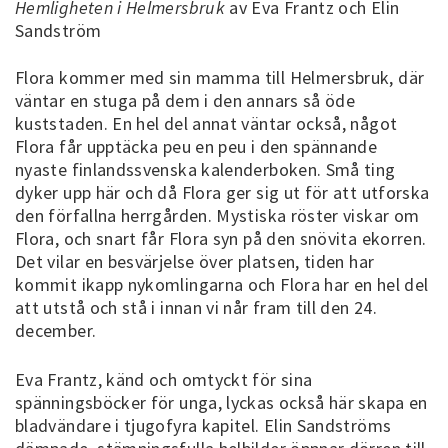
Hemligheten i Helmersbruk
av Eva Frantz och Elin
Sandström
Flora kommer med sin mamma till Helmersbruk, där
väntar en stuga på dem i den annars så öde
kuststaden. En hel del annat väntar också, något
Flora får upptäcka peu en peu i den spännande
nyaste finlandssvenska kalenderboken. Små ting
dyker upp här och då Flora ger sig ut för att utforska
den förfallna herrgården. Mystiska röster viskar om
Flora, och snart får Flora syn på den snövita ekorren.
Det vilar en besvärjelse över platsen, tiden har
kommit ikapp nykomlingarna och Flora har en hel del
att utstå och stå i innan vi når fram till den 24.
december.
Eva Frantz, känd och omtyckt för sina
spänningsböcker för unga, lyckas också här skapa en
bladvändare i tjugofyra kapitel. Elin Sandströms