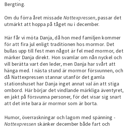
Bergting.
Om du förra året missade
Nattexpressen
, passar det
utmärkt att hoppa på tåget nu i december.
Här får vi möta Danja, då hon med familjen kommer
för att fira jul enligt traditionen hos mormor. Det
bullas upp till fest men något är fel med mormor, det
märker Danja direkt. Hon svamlar om nån nyckel och
vill berätta vart den leder, men Danja har svårt att
hänga med. I nästa stund är mormor försvunnen, och
då Nattexpressen stannar utanför det gamla
stationshuset har Danja inget annat val än att stiga
ombord. Här börjar det vindlande märkliga äventyret,
en jakt på försvunna personer, för det visar sig snart
att det inte bara är mormor som är borta.
Humor, överraskningar och lagom med spänning -
Nattexpressen
skänker december både fart och