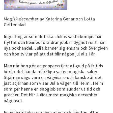
Magisk december
av Katarina Genar och Lotta
Geffenblad
Ingenting är som det ska. Julias västa kompis har
flyttat och hennes föräldrar jobbar dygnet runt i sin
nya bokhandel. Julia känner sig ensam och övergiven
och hon tvivlar på att det blir någon jul alls i år.
Men när hon gör en pappersstjärna i guld på fritids
börjar det hända märkliga saker, magiska saker.
Stjärnan sägs vara en vägvisare och kanske är det
just stjärnan som visar Julia vägen till Helmi. Helmi
som ger henne en snöglob som suddar ut tid och
gränser. Det blir Julias mest magiska december
någonsin.
En julberättelse om ensamhet och längtan efter