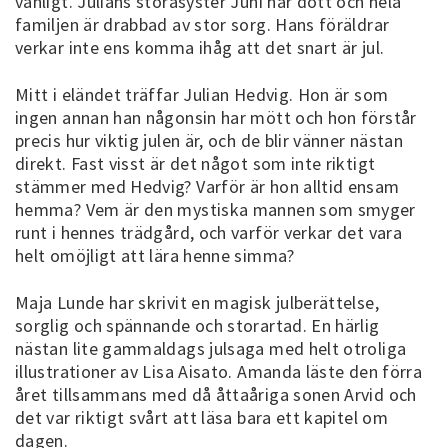
vanligt. Julians storasyster Juni har dött och hela
familjen är drabbad av stor sorg. Hans föräldrar
verkar inte ens komma ihåg att det snart är jul.
Mitt i eländet träffar Julian Hedvig. Hon är som
ingen annan han någonsin har mött och hon förstår
precis hur viktig julen är, och de blir vänner nästan
direkt. Fast visst är det något som inte riktigt
stämmer med Hedvig? Varför är hon alltid ensam
hemma? Vem är den mystiska mannen som smyger
runt i hennes trädgård, och varför verkar det vara
helt omöjligt att lära henne simma?
Maja Lunde har skrivit en magisk julberättelse,
sorglig och spännande och storartad. En härlig
nästan lite gammaldags julsaga med helt otroliga
illustrationer av Lisa Aisato. Amanda läste den förra
året tillsammans med då åttaåriga sonen Arvid och
det var riktigt svårt att läsa bara ett kapitel om
dagen.