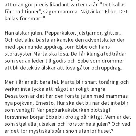
att man gör precis likadant vartenda år. "Det kallas
för traditioner", säger mamma. Nä,tänker Ebbe. Det
kallas för smart."
Han älskar julen. Pepparkakor, julstjärnor, glitter...
Och det allra bästa är kanske den adventskalender
med spännande uppdrag som Ebbe och hans
storasyster Märta ska lösa. De får kluriga ledtrådar
som sedan leder till godis och Ebbe som drömmer
att bli detektiv älskar att lösa gåtor och uppdrag.
Men i år är allt bara fel. Märta blir snart tonåring och
verkar inte tycka att något är roligt längre.
Dessutom är det här den första julen med mammas
nya pojkvän, Ernesto. Hur ska det bli när det inte blir
som vanligt? När pepparkaksburken plötsligt
försvinner börjar Ebbe bli orolig på riktigt. Vem är det
som stjäl alla julsaker och förstör hela julen? Och vad
är det för mystiska spår i snön utanför huset?